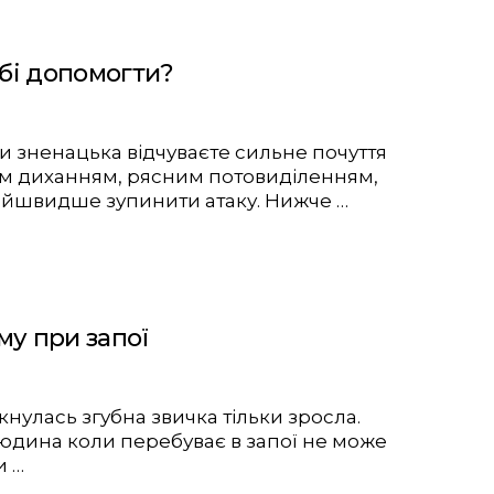
обі допомогти?
ви зненацька відчуваєте сильне почуття
м диханням, рясним потовиділенням,
найшвидше зупинити атаку. Нижче …
му при запої
кнулась згубна звичка тільки зросла.
людина коли перебуває в запої не може
и …