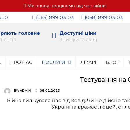
Ми знову працюємо під час війни!
.00
(063) 899-03-03
(068) 899-03-03
іряють головне
Доступні ціни
лієнтів
Знижки та акції
А
ПРО НАС
ПОСЛУГИ
ЛІКАРІ
БЛОГ
Тестування на 
BY:
ADMIN
08.02.2023
Війна вилікувала нас від Ковід. Чи це дійсно так
Україні та вражає людей, є і л