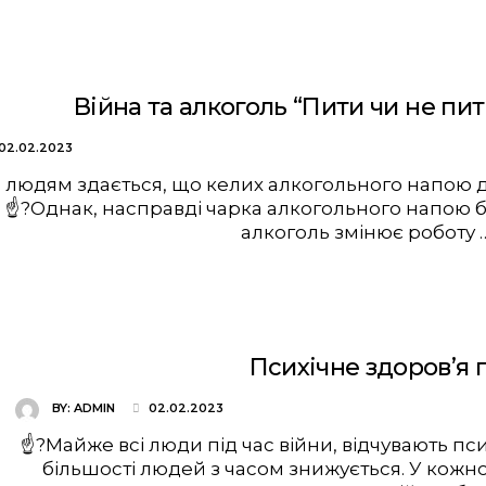
Війна та алкоголь “Пити чи не пит
02.02.2023
 людям здається, що келих алкогольного напою д
 ☝?Однак, насправді чарка алкогольного напою бі
алкоголь змінює роботу 
Психічне здоров’я п
BY:
ADMIN
02.02.2023
☝?Майже всі люди під час війни, відчувають пс
більшості людей з часом знижується. У кожно