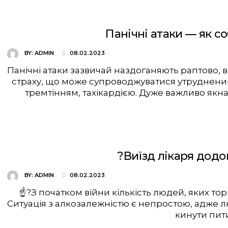
Панічні атаки — як с
BY:
ADMIN
08.02.2023
Панічні атаки зазвичай наздоганяють раптово, 
страху, що може супроводжуватися утруднени
тремтінням, тахікардією. Дуже важливо як
?Виїзд лікаря додо
BY:
ADMIN
08.02.2023
☝?З початком війни кількість людей, яких тор
Ситуація з алкозалежністю є непростою, адже 
кинути пит