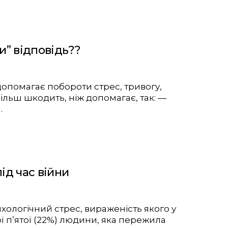
и” відповідь??
опомагає побороти стрес, тривогу,
льш шкодить, ніж допомагає, так: —
…
ід час війни
ихологічний стрес, вираженість якого у
ї п’ятої (22%) людини, яка пережила