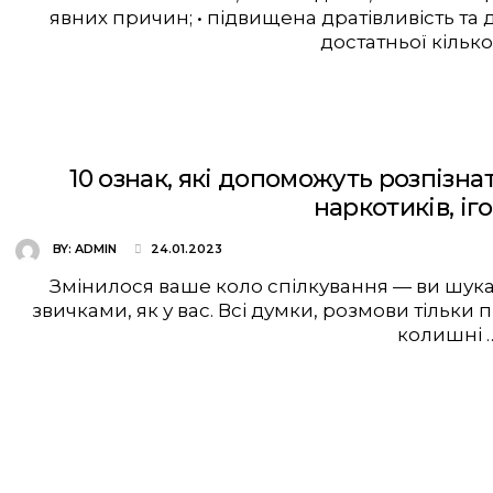
явних причин; • підвищена дратівливість та д
достатньої кількос
10 ознак, які допоможуть розпізна
наркотиків, іг
BY:
ADMIN
24.01.2023
Змінилося ваше коло спілкування — ви шук
звичками, як у вас. Всі думки, розмови тільк
колишні 