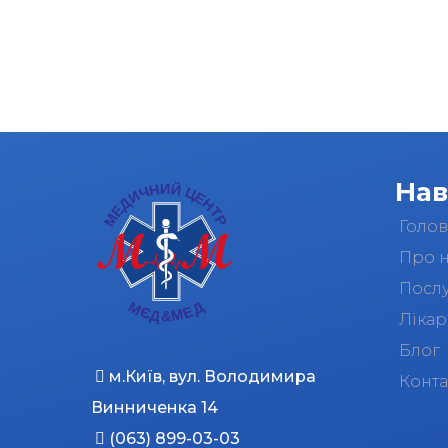
Нав
Голо
Про 
Посл
Лікар
Блог
м.Київ, вул. Володимира
Конта
Винниченка 14
(063) 899-03-03