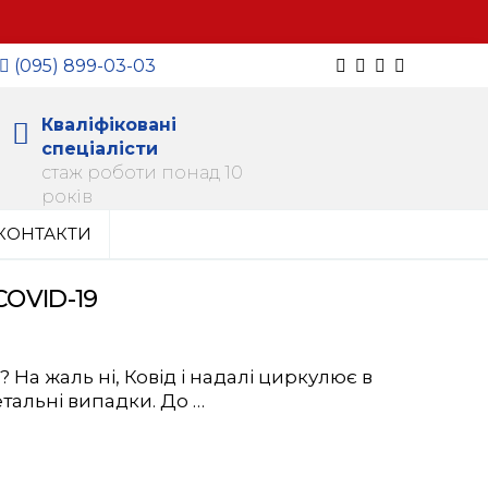
(095) 899-03-03
Кваліфіковані
спеціалісти
стаж роботи понад 10
років
КОНТАКТИ
COVID-19
? На жаль ні, Ковід і надалі циркулює в
етальні випадки. До …