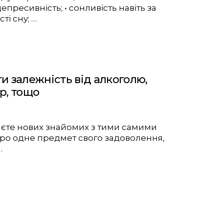
епресивність; • сонливість навіть за
ті сну; …
ти залежність від алкоголю,
ор, тощо
аєте нових знайомих з тими самими
и про одне предмет свого задоволення,
…