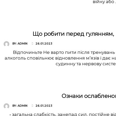
війну або 
Що робити перед гулянням, 
BY:
ADMIN
26.01.2023
Відпочиньте Не варто пити після тренувань 
алкоголь сповільнює відновлення м’язів і дає
судинну та нервову систе
Ознаки ослабленог
BY:
ADMIN
26.01.2023
• загальна слабкість, занепад сил, постійне ві