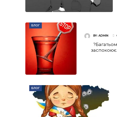
БЛОГ
BY:
ADMIN
?Багатьом
заспокоює.
БЛОГ