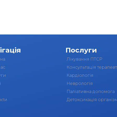
ігація
Послуги
вна
Лікування ПТСР
нас
Консультація терапевт
уги
Кардіологія
і
Неврологія
Паліативна допомога
кти
Детоксикація організ